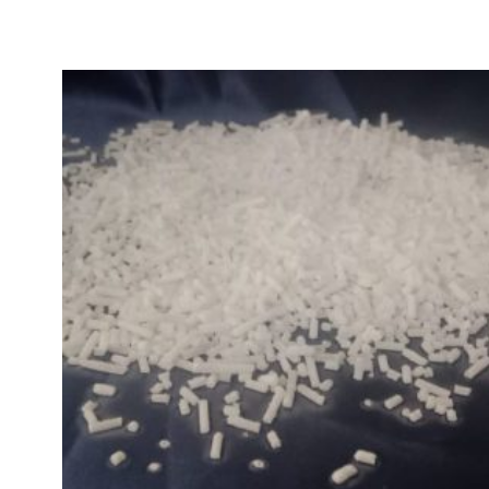
Apakah
Dry
Ice
Bisa
Dimakan?
Apa
Bahayanya?